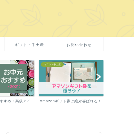
ギフト・手土産
お問い合わせ
お取り寄せグルメ
お取り寄せグルメ
ト券は絶対喜ばれる！
ミシュラン1つ星の【テリーヌ】を
お中元や春夏ギ
お取り寄せ！
イス