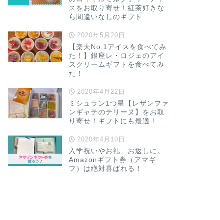
スをお取り寄せ！紅茶好きな
ら間違いなしのギフト
カフェ・スイーツ
2020年5月20日
京都・ヤオイ
【楽天No.1アイスを食べてみ
べ！持ち帰り
た！】銀座レ・ロジェのアイ
とめたよ
スクリームギフトを食べてみ
た！
京都を代表するフルー
でも、ヤオイソのフル
2020年4月22日
しています。 …
ミシュラン1つ星【レザンファ
ンギャテのテリーヌ】をお取
り寄せ！ギフトにも最適！
next
2020年4月10日
入学祝いやお礼、お返しに。
Amazonギフト券（アマギ
フ）は絶対喜ばれる！