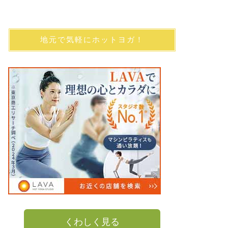
ーンティーは
京都・三条通りのカフ
最近はタピオカドリン
地元で気軽にホットヨガ！
な雪ノ下 …
カフェ・スイーツ
ロッカ＆フレ
ドイッチとタ
よ
大阪で大人気のカフェ
4号店「パピエキョウ
カフェ・スイーツ
紅茶好きなら
田「ザ・ティ
ぷり楽しむ
くわしく見る