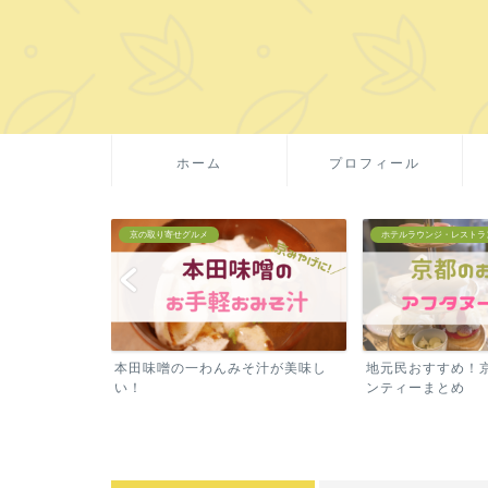
ホーム
プロフィール
ホテルラウンジ・レストラン
京の取り寄せグルメ
そ汁が美味し
地元民おすすめ！京都のアフタヌー
京都・吉祥菓寮の
ンティーまとめ
産に！賞味期限が長め