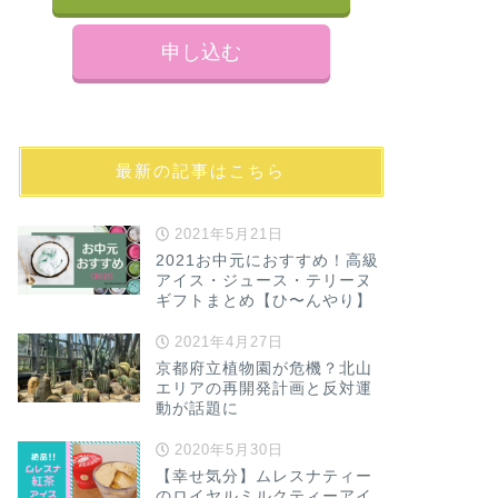
たまにはゆっくり紅茶
と禁断症状のようになる
申し込む
カフェ・スイーツ
マールブラン
最新の記事はこちら
き氷がスゴイ
場情報も！
2021年5月21日
マールブランシュ北山
多種 カフェ チョコレ
2021お中元におすすめ！高級
アイス・ジュース・テリーヌ
ギフトまとめ【ひ〜んやり】
2021年4月27日
ホテルラウンジ・レストラン
ザ・リッツ・
京都府立植物園が危機？北山
エリアの再開発計画と反対運
エルメ・パリ
動が話題に
能！
2020年5月30日
ホテルラウンジのアフ
すよね！ 京都でも、い
【幸せ気分】ムレスナティー
のロイヤルミルクティーアイ