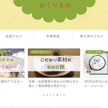
京都グルメ
京都情報
取り寄せグルメ
ギフト・手土産
ギフト・手土産
本わらび餅を手土
2020お中元におすすめ！高級アイ
Amazonギフ
でお...
ス・ジュース