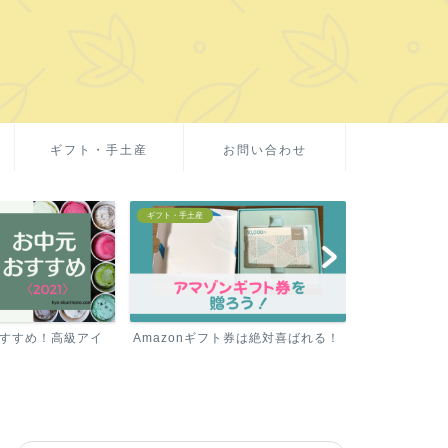
ギフト・手土産
お問い合わせ
お取り寄せグルメ
お取り寄せグルメ
ト券は絶対喜ばれる！
ミシュラン1つ星の【テリーヌ】を
お中元や春夏ギ
お取り寄せ！
イス