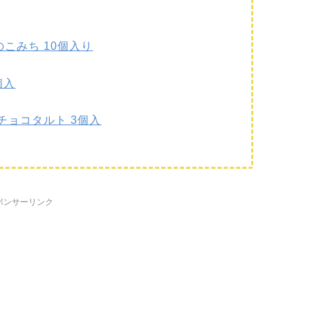
こみち 10個入り
個入
チョコタルト 3個入
ポンサーリンク