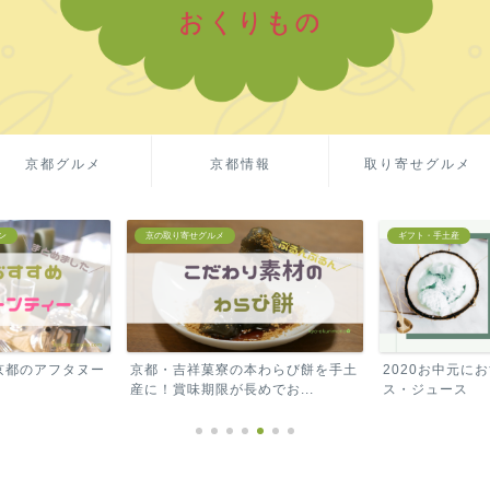
京都グルメ
京都情報
取り寄せグルメ
ギフト・手土産
ギフト・手土産
本わらび餅を手土
2020お中元におすすめ！高級アイ
Amazonギフ
でお...
ス・ジュース