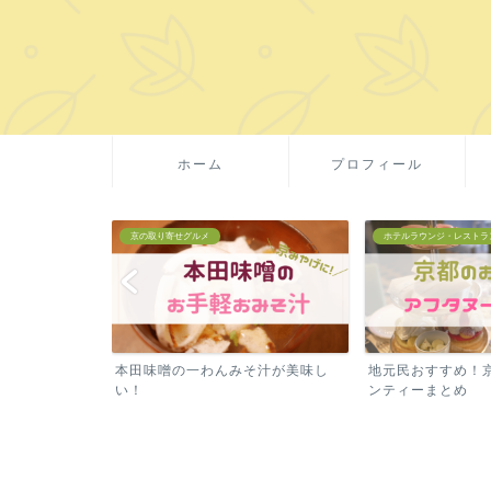
ホーム
プロフィール
ホテルラウンジ・レストラン
京の取り寄せグルメ
そ汁が美味し
地元民おすすめ！京都のアフタヌー
京都・吉祥菓寮の
ンティーまとめ
産に！賞味期限が長め