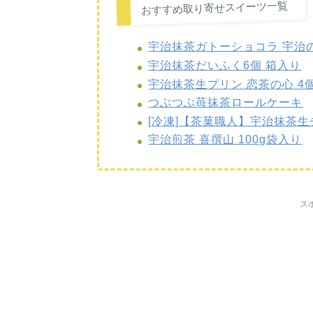
おすすめ取り寄せスイーツ一覧
宇治抹茶ガトーショコラ 宇治の
宇治抹茶だいふく6個 箱入り
宇治抹茶生プリン 恋茶の心 4
つぶつぶ苺抹茶ロールケーキ
[冷凍]【茶菓職人】宇治抹茶生
宇治煎茶 喜撰山 100g袋入り
ス