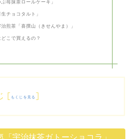
つぶ苺抹茶ロールケーキ」
茶生チョコタルト」
宇治煎茶「喜撰山（きせんやま）」
はどこで買えるの？
じ
[
]
もくじを見る
大人気「宇治抹茶ガトーショコラ」