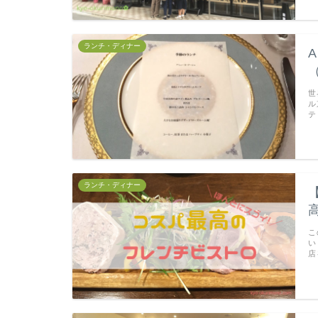
ランチ・ディナー
世
ル
テ
ランチ・ディナー
こ
い
店