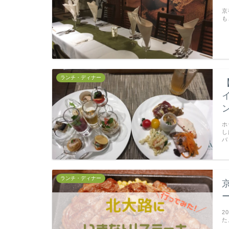
京
も
ランチ・ディナー
ホ
し
バ
ランチ・ディナー
2
た