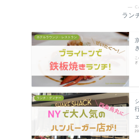
― C
ラン
ホテルラウンジ・レストラン
こ
ぎ
ランチ・ディナー
京
2