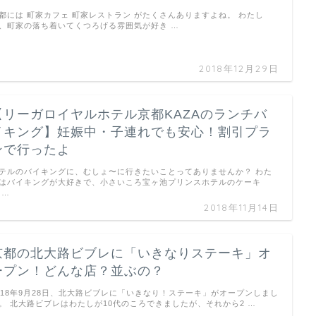
都には 町家カフェ 町家レストラン がたくさんありますよね。 わたし
、町家の落ち着いてくつろげる雰囲気が好き …
2018年12月29日
【リーガロイヤルホテル京都KAZAのランチバ
イキング】妊娠中・子連れでも安心！割引プラ
ンで行ったよ
テルのバイキングに、むしょ〜に行きたいことってありませんか？ わた
はバイキングが大好きで、小さいころ宝ヶ池プリンスホテルのケーキ
 …
2018年11月14日
京都の北大路ビブレに「いきなりステーキ」オ
ープン！どんな店？並ぶの？
018年9月28日、北大路ビブレに「いきなり！ステーキ」がオープンしまし
。 北大路ビブレはわたしが10代のころできましたが、それから2 …