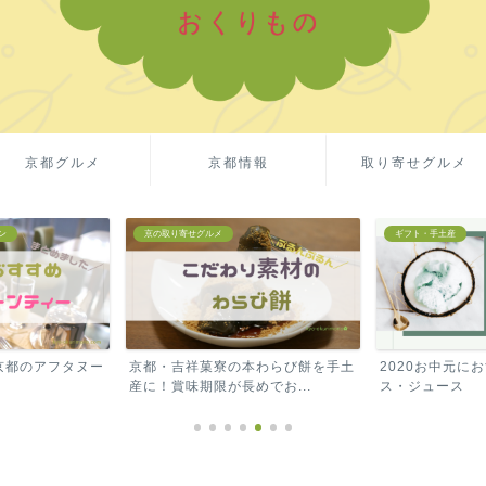
京都グルメ
京都情報
取り寄せグルメ
寄せグルメ
ギフト・手土産
ギフト
祥菓寮の本わらび餅を手土
2020お中元におすすめ！高級アイ
Ama
味期限が長めでお...
ス・ジュース