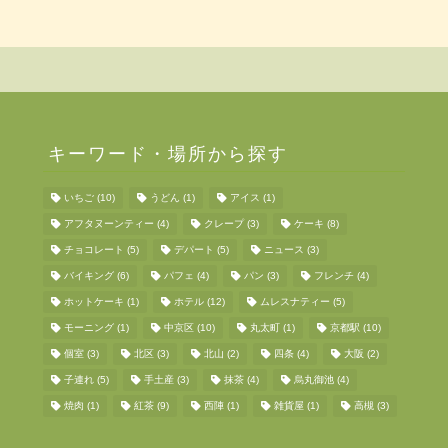
キーワード・場所から探す
いちご
(10)
うどん
(1)
アイス
(1)
アフタヌーンティー
(4)
クレープ
(3)
ケーキ
(8)
チョコレート
(5)
デパート
(5)
ニュース
(3)
バイキング
(6)
パフェ
(4)
パン
(3)
フレンチ
(4)
ホットケーキ
(1)
ホテル
(12)
ムレスナティー
(5)
モーニング
(1)
中京区
(10)
丸太町
(1)
京都駅
(10)
個室
(3)
北区
(3)
北山
(2)
四条
(4)
大阪
(2)
子連れ
(5)
手土産
(3)
抹茶
(4)
烏丸御池
(4)
焼肉
(1)
紅茶
(9)
西陣
(1)
雑貨屋
(1)
高槻
(3)