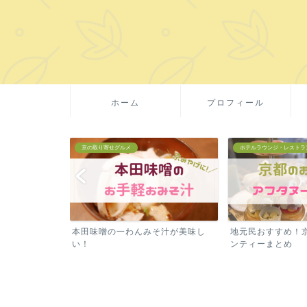
ホーム
プロフィール
グルメ
ホテルラウンジ・レストラン
京の取り
一わんみそ汁が美味し
地元民おすすめ！京都のアフタヌー
京都・吉
ンティーまとめ
産に！賞