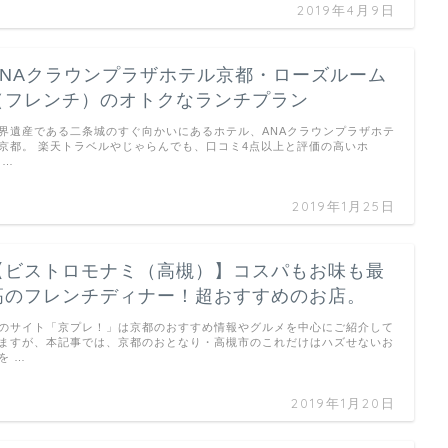
2019年4月9日
ANAクラウンプラザホテル京都・ローズルーム
（フレンチ）のオトクなランチプラン
界遺産である二条城のすぐ向かいにあるホテル、ANAクラウンプラザホテ
京都。 楽天トラベルやじゃらんでも、口コミ4点以上と評価の高いホ
 …
2019年1月25日
【ビストロモナミ（高槻）】コスパもお味も最
高のフレンチディナー！超おすすめのお店。
のサイト「京プレ！」は京都のおすすめ情報やグルメを中心にご紹介して
ますが、本記事では、京都のおとなり・高槻市のこれだけはハズせないお
を …
2019年1月20日