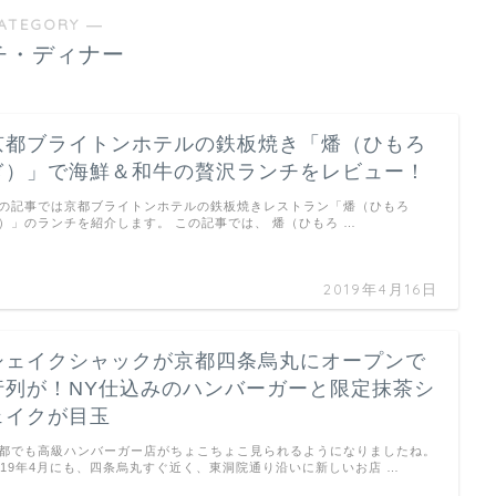
ATEGORY ―
チ・ディナー
京都ブライトンホテルの鉄板焼き「燔（ひもろ
ぎ）」で海鮮＆和牛の贅沢ランチをレビュー！
の記事では京都ブライトンホテルの鉄板焼きレストラン「燔（ひもろ
）」のランチを紹介します。 この記事では、 燔（ひもろ …
2019年4月16日
シェイクシャックが京都四条烏丸にオープンで
行列が！NY仕込みのハンバーガーと限定抹茶シ
ェイクが目玉
都でも高級ハンバーガー店がちょこちょこ見られるようになりましたね。
019年4月にも、四条烏丸すぐ近く、東洞院通り沿いに新しいお店 …