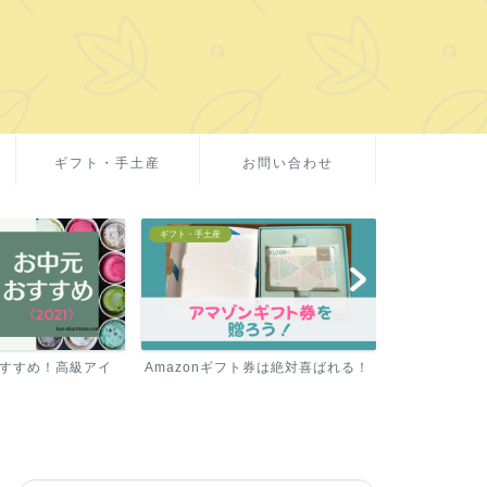
ギフト・手土産
お問い合わせ
・手土産
お取り寄せグルメ
お
zonギフト券は絶対喜ばれる！
ミシュラン1つ星の【テリーヌ】を
お中
お取り寄せ！
イ