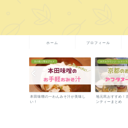
ホーム
プロフィール
ホテルラウンジ・レストラン
京の取り寄せグルメ
そ汁が美味し
地元民おすすめ！京都のアフタヌー
京都・吉祥菓寮の
ンティーまとめ
産に！賞味期限が長め