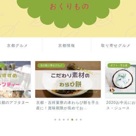
京都グルメ
京都情報
取り寄せグルメ
ギフト・手土産
ギフト・手土産
本わらび餅を手土
2020お中元におすすめ！高級アイ
Amazonギフ
でお...
ス・ジュース