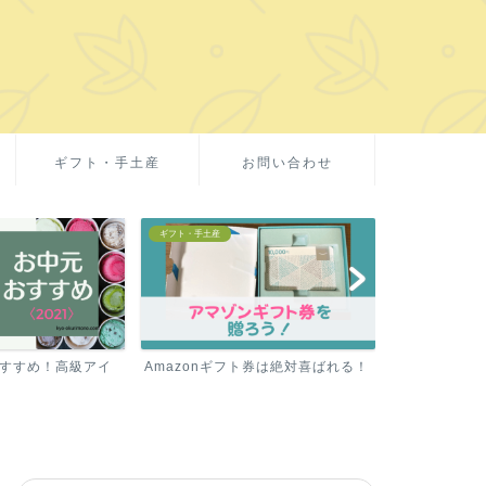
ギフト・手土産
お問い合わせ
お取り寄せグルメ
お取り寄せグルメ
ト券は絶対喜ばれる！
ミシュラン1つ星の【テリーヌ】を
お中元や春夏ギ
お取り寄せ！
イス