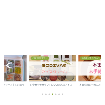
お取り寄せグルメ
京の取り寄せグルメ
の【テリーヌ】をお取り
お中元や春夏ギフトにGODIVAのアイス
本田味噌の一わんみそ