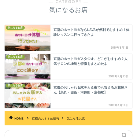
― CATEGORY ―
気になるお店
気になるお店
京都のホットヨガならLAVAが便利でおすすめ！体
験レッスンに行ってきたよ
2019年8月1日
気になるお店
京都のホットヨガスタジオ、どこがおすすめ？人
気サロンの場所と特徴をまとめたよ
2019年4月23日
気になるお店
京都のおしゃれ＆駅チカ＆夜でも買えるお花屋さ
ん【烏丸・四条・河原町・京都駅】
2019年4月14日
HOME
京都のおすすめ情報
気になるお店