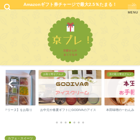
Amazonギフト券チャージで最大2.5％たまる！
お取り寄せグルメ
京の取り寄せグルメ
の【テリーヌ】をお取り
お中元や春夏ギフトにGODIVAのアイス
本田味噌の一わんみそ
カフェ・スイーツ