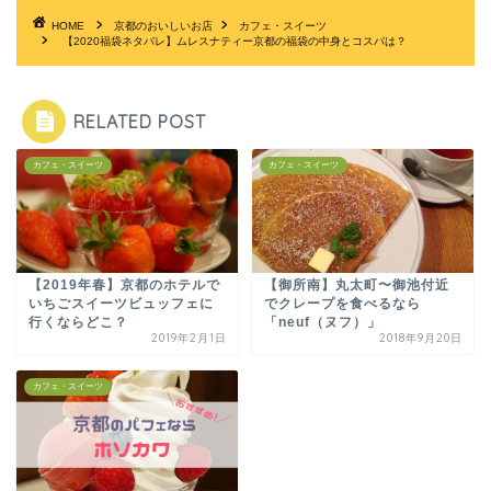
HOME
京都のおいしいお店
カフェ・スイーツ
【2020福袋ネタバレ】ムレスナティー京都の福袋の中身とコスパは？
RELATED POST
カフェ・スイーツ
カフェ・スイーツ
【2019年春】京都のホテルで
【御所南】丸太町〜御池付近
いちごスイーツビュッフェに
でクレープを食べるなら
行くならどこ？
「neuf（ヌフ）」
2019年2月1日
2018年9月20日
カフェ・スイーツ