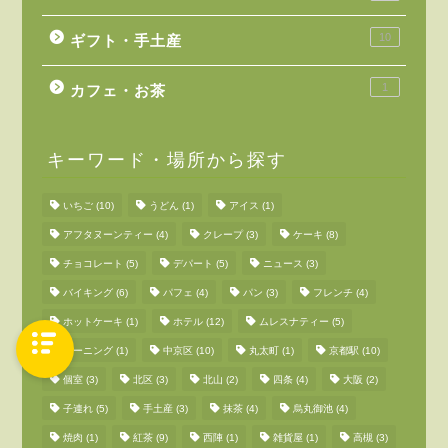
10
ギフト・手土産
1
カフェ・お茶
キーワード・場所から探す
いちご
(10)
うどん
(1)
アイス
(1)
アフタヌーンティー
(4)
クレープ
(3)
ケーキ
(8)
チョコレート
(5)
デパート
(5)
ニュース
(3)
バイキング
(6)
パフェ
(4)
パン
(3)
フレンチ
(4)
ホットケーキ
(1)
ホテル
(12)
ムレスナティー
(5)
モーニング
(1)
中京区
(10)
丸太町
(1)
京都駅
(10)
個室
(3)
北区
(3)
北山
(2)
四条
(4)
大阪
(2)
子連れ
(5)
手土産
(3)
抹茶
(4)
烏丸御池
(4)
焼肉
(1)
紅茶
(9)
西陣
(1)
雑貨屋
(1)
高槻
(3)