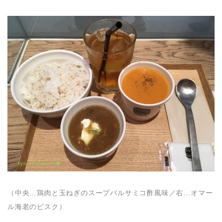
（中央…鶏肉と玉ねぎのスープバルサミコ酢風味／右…オマー
ル海老のビスク）