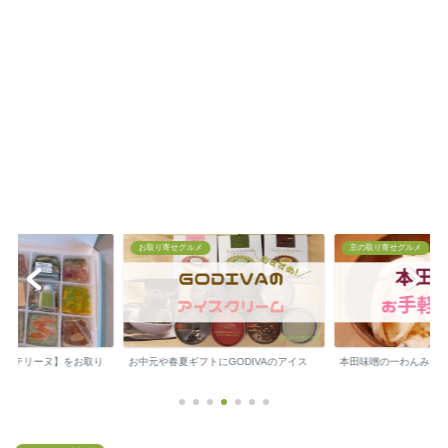
お取り寄せグルメ
京の取り寄せグルメ
の【テリーヌ】をお取り
お中元や春夏ギフトにGODIVAのアイス
本田味噌の一わんみそ