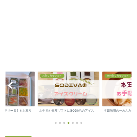
お取り寄せグルメ
京の取り寄せグルメ
の【テリーヌ】をお取り
お中元や春夏ギフトにGODIVAのアイス
本田味噌の一わんみそ