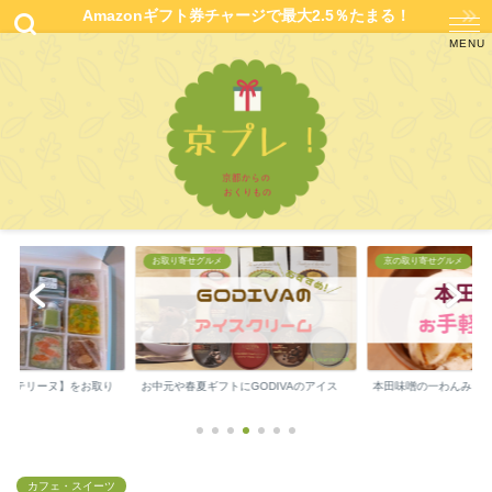
Amazonギフト券チャージで最大2.5％たまる！
お取り寄せグルメ
京の取り寄せグルメ
テリーヌ】をお取り
お中元や春夏ギフトにGODIVAのアイス
本田味噌の一わんみそ汁が美
カフェ・スイーツ