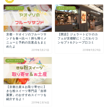
カフェ・スイーツ
カフェ・スイーツ
京都・ヤオイソのフルーツサ
【閉店】ジェラートピケのカ
ンドを食べ比べ！持ち帰りメ
フェが京都駅に！こだわりコ
ニューと予約の注意点もまと
ンセプト&クレープ口コミ
めたよ
2019年3月21日
2018年9月29日
カフェ・スイーツ
【京都土産＆お取り寄せに】
きな粉スイーツ専門店「吉祥
菓寮」のおすすめスイーツを
紹介するよ！
2019年2月16日