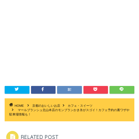
HOME
京都のおいしいお店
カフェ・スイーツ
マールブランシュ北山本店のモンブランかき氷がスゴイ！カフェ予約の裏ワザや
駐車場情報も！
RELATED POST