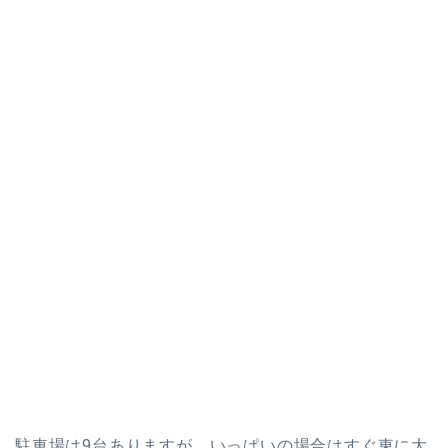
駐車場は9台ありますが、いっぱいの場合はすぐ東に大