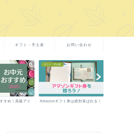
ギフト・手土産
お問い合わせ
お取り寄せグルメ
お取り寄せグルメ
ト券は絶対喜ばれる！
ミシュラン1つ星の【テリーヌ】を
お中元や春夏ギ
お取り寄せ！
イス