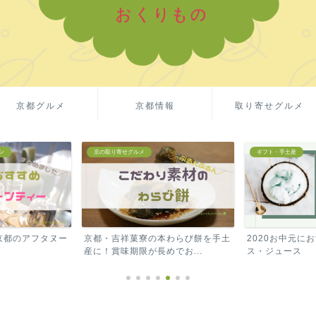
京都グルメ
京都情報
取り寄せグルメ
ギフト・手土産
ギフト・手土産
本わらび餅を手土
2020お中元におすすめ！高級アイ
Amazonギフ
でお...
ス・ジュース