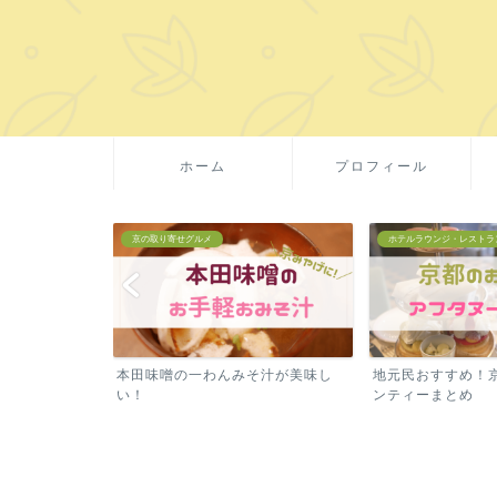
ホーム
プロフィール
ホテルラウンジ・レストラン
京の取り寄せグルメ
そ汁が美味し
地元民おすすめ！京都のアフタヌー
京都・吉祥菓寮の
ンティーまとめ
産に！賞味期限が長め